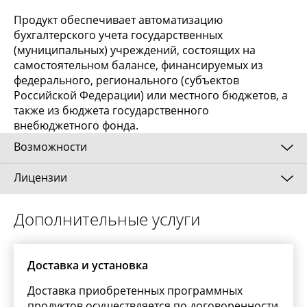
Продукт обеспечивает автоматизацию
бухгалтерского учета государственных
(муниципальных) учреждений, состоящих на
самостоятельном балансе, финансируемых из
федерального, регионального (субъектов
Российской Федерации) или местного бюджетов, а
также из бюджета государственного
внебюджетного фонда.
Возможности
Лицензии
Программный продукт «1С:Бухгалтерия
государственного учреждения 8» включает
технологическую платформу «1С:Предприятие 8.2»
Клиентские лицензии (дополнительные
Дополнительные услуги
и прикладное решение (конфигурацию)
многопользовательские лицензии) в
«Бухгалтерия государственного учреждения».
«1С:Предприятии 8» предоставляют пользователю
право работать с произвольным числом основных
Доставка и установка
«1С:Бухгалтерия государственного учреждения 8»
поставок, поэтому для использования новых
обеспечивает автоматизацию бухгалтерского учета
прикладных решений на тех же рабочих местах
Доставка приобретенных программных
государственных (муниципальных) учреждений,
требуется приобрести лишь основную поставку,
продуктов осуществляется по договоренности