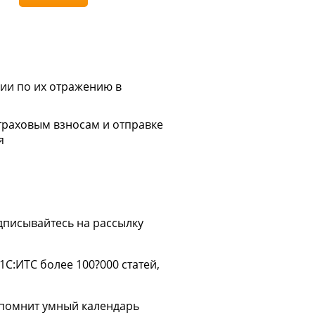
ии по их отражению в
страховым взносам и отправке
я
дписывайтесь на рассылку
С:ИТС более 100?000 статей,
апомнит умный календарь