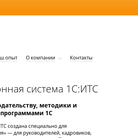
ш опыт
О компании
Контакты
нная система 1С:ИТС
одательству, методики и
с программами 1С
ТС создана специально для
я» — для руководителей, кадровиков,